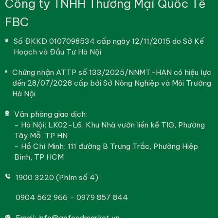
Công ty TNHH Thương Mại Quốc Tế
FBC
Số ĐKKD 0107098534 cấp ngày 12/11/2015 do Sở Kế
Hoạch và Đầu Tư Hà Nội
Chứng nhận ATTP số 133/2025/NNMT-HAN có hiệu lực
đến 28/07/2028 cấp bởi Sở Nông Nghiệp và Môi Trường
Hà Nội
Văn phòng giao dịch:
- Hà Nội: LK02-L6, Khu Nhà vườn liền kề TIG, Phường
Tây Mỗ, TP HN
- Hồ Chí Minh: 111 đường B Trưng Trắc, Phường Hiệp
Bình, TP HCM
1900 3220 (Phím số 4)
0904 562 966 - 0979 857 844
Email:
info@gofoodmarket.vn