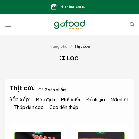
Bỏ
Trở Thành Đại Lý
qua
nội
dung
Trang chủ
/
Thịt cừu
LỌC
Thịt cừu
Có 2 sản phẩm
Sắp xếp:
Mặc định
Phổ biến
Đánh giá
Mới nhất
Thấp đến cao
Cao đến thấp