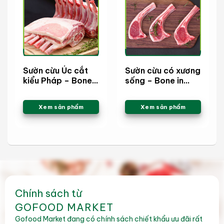
Sườn cừu Úc cắt
Sườn cừu có xương
kiểu Pháp – Bone
sống – Bone in
in Lamb rack
Standard Lamb
Frenched Cap on
rack
Xem sản phẩm
Xem sản phẩm
Chính sách từ
GOFOOD MARKET
Gofood Market đang có chính sách chiết khẩu ưu đãi rất