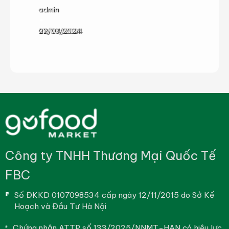
admin
admin
admin
admin
22/08/2024
09/07/2024
02/04/2024
27/03/2024
Công ty TNHH Thương Mại Quốc Tế
FBC
Số ĐKKD 0107098534 cấp ngày 12/11/2015 do Sở Kế
Hoạch và Đầu Tư Hà Nội
Chứng nhận ATTP số 133/2025/NNMT-HAN có hiệu lực