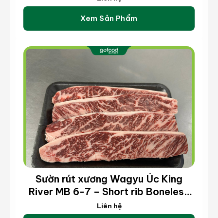
Xem Sản Phẩm
Sườn rút xương Wagyu Úc King
River MB 6-7 – Short rib Boneless
Wagyu King River MB 6-7 (kg)
Liên hệ