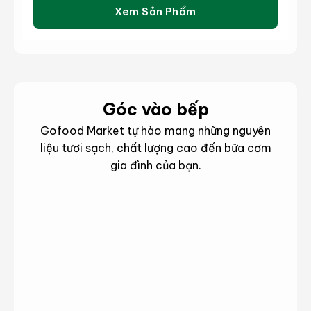
Xem Sản Phẩm
Góc vào bếp
Gofood Market tự hào mang những nguyên
liệu tươi sạch, chất lượng cao đến bữa cơm
gia đình của bạn.
hông
hông
Món
Mẹo
in
in
ngon
hay
ản
ản
phẩm
phẩm
8 cách làm mềm thịt bò đơn giản, hiệu quả nhất
Thịt thăn bò làm món gì ngon? – 5+ món ngon từ
Thịt cừu làm món gì ngon?- 8 cách chế biến thị
Giải đáp: Thịt cừu kỵ với gì?