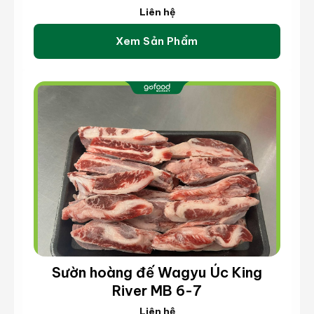
Hồ Chí Minh
MB 6-7 (kg)
Liên hệ
Xem Sản Phẩm
Sườn hoàng đế Wagyu Úc King
River MB 6-7
Liên hệ