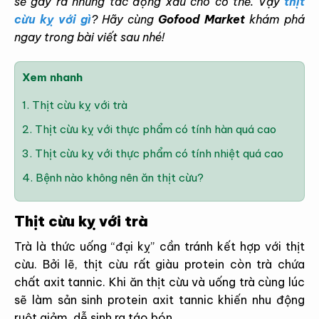
sẽ gây ra những tác động xấu cho cơ thể. Vậy
thịt
cừu kỵ với gì
? Hãy cùng
Gofood Market
khám phá
ngay trong bài viết sau nhé!
Xem nhanh
1.
Thịt cừu kỵ với trà
2.
Thịt cừu kỵ với thực phẩm có tính hàn quá cao
3.
Thịt cừu kỵ với thực phẩm có tính nhiệt quá cao
4.
Bệnh nào không nên ăn thịt cừu?
Thịt cừu kỵ với trà
Trà là thức uống “đại kỵ” cần tránh kết hợp với thịt
cừu. Bởi lẽ, thịt cừu rất giàu protein còn trà chứa
chất axit tannic. Khi ăn thịt cừu và uống trà cùng lúc
sẽ làm sản sinh protein axit tannic khiến nhu động
ruột giảm, dễ sinh ra táo bón.