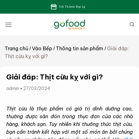
Bỏ
Trở Thành Đại Lý
qua
nội
dung
Trang chủ
Vào Bếp
Thông tin sản phẩm
Giải đáp:
/
/
/
Thịt cừu kỵ với gì?
Giải đáp: Thịt cừu kỵ với gì?
admin
27/03/2024
Thịt cừu là thực phẩm có giá trị dinh dưỡng cao,
thường được săn đón trong thực đơn của các nhà
hàng, khách sạn. Tuy nhiên khi thưởng thức thịt cừu,
bạn cần tránh kết hợp với một số món ăn bởi chúng