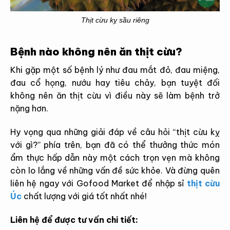
Thịt cừu kỵ sầu riêng
Bệnh nào không nên ăn thịt cừu?
Khi gặp một số bệnh lý như đau mắt đỏ, đau miệng,
đau cổ họng, nướu hay tiêu chảy, bạn tuyệt đối
không nên ăn thịt cừu vì điều này sẽ làm bệnh trở
nặng hơn.
Hy vọng qua những giải đáp về câu hỏi “thịt cừu kỵ
với gì?” phía trên, bạn đã có thể thưởng thức món
ẩm thực hấp dẫn này một cách trọn vẹn mà không
còn lo lắng về những vấn đề sức khỏe. Và đừng quên
liên hệ ngay với Gofood Market để nhập sỉ
thịt cừu
Úc
chất lượng với giá tốt nhất nhé!
Liên hệ để được tư vấn chi tiết: