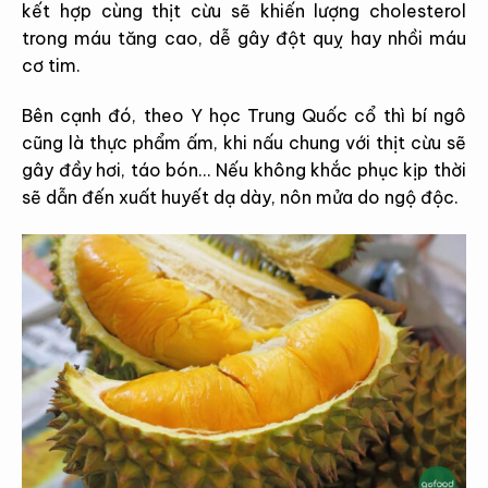
kết hợp cùng thịt cừu sẽ khiến lượng cholesterol
trong máu tăng cao, dễ gây đột quỵ hay nhồi máu
cơ tim.
Bên cạnh đó, theo Y học Trung Quốc cổ thì bí ngô
cũng là thực phẩm ấm, khi nấu chung với thịt cừu sẽ
gây đầy hơi, táo bón… Nếu không khắc phục kịp thời
sẽ dẫn đến xuất huyết dạ dày, nôn mửa do ngộ độc.