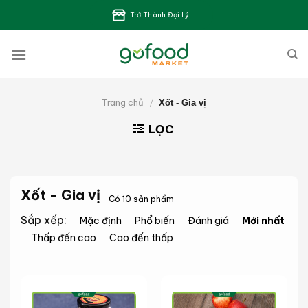
Bỏ
Trở Thành Đại Lý
qua
nội
dung
Trang chủ
/
Xốt - Gia vị
LỌC
Xốt - Gia vị
Có 10 sản phẩm
Sắp xếp:
Mặc định
Phổ biến
Đánh giá
Mới nhất
Thấp đến cao
Cao đến thấp