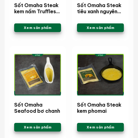
Sốt Omaha Steak
Sốt Omaha Steak
kem nấm Truffles
tiêu xanh nguyên
xay
hạt
Xem sản phẩm
Xem sản phẩm
Sốt Omaha
Sốt Omaha Steak
Seafood bơ chanh
kem phomai
Xem sản phẩm
Xem sản phẩm