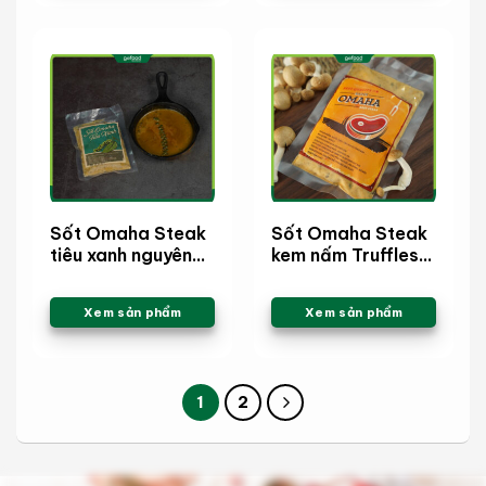
Sốt Omaha Steak
Sốt Omaha Steak
tiêu xanh nguyên
kem nấm Truffles
hạt
xay
Xem sản phẩm
Xem sản phẩm
1
2