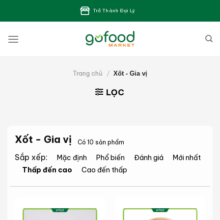
Bỏ
Trở Thành Đại Lý
qua
nội
dung
Trang chủ
/
Xốt - Gia vị
LỌC
Xốt - Gia vị
Có 10 sản phẩm
Sắp xếp:
Mặc định
Phổ biến
Đánh giá
Mới nhất
Thấp đến cao
Cao đến thấp