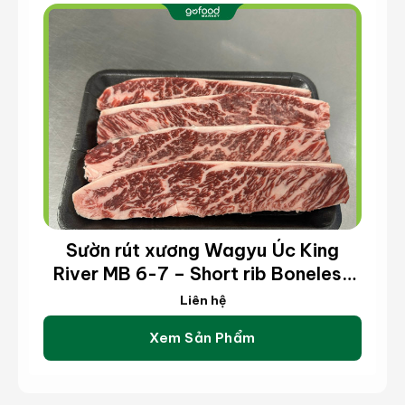
Sườn rút xương Wagyu Úc King
River MB 6-7 – Short rib Boneless
Wagyu King River MB 6-7 (kg)
Liên hệ
Xem Sản Phẩm