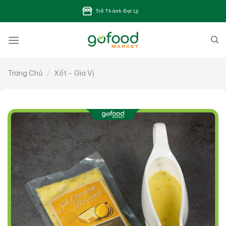
Bỏ
Trở Thành Đại Lý
qua
nội
dung
Trang Chủ
/
Xốt - Gia Vị