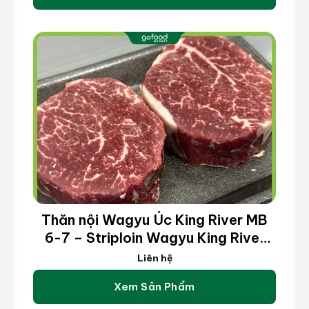
Thăn nội Wagyu Úc King River MB
6-7 – Striploin Wagyu King River
MB 6-7 (kg)
Liên hệ
Xem Sản Phẩm