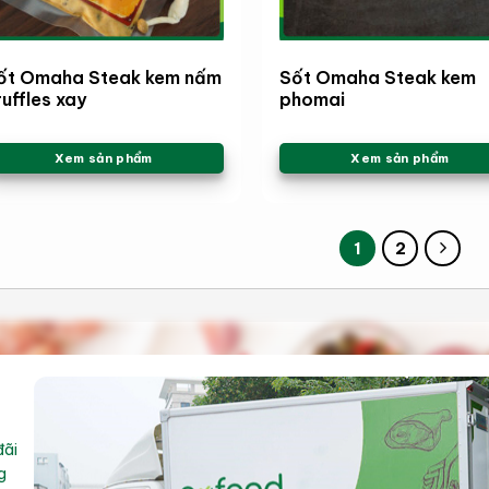
ốt Omaha Steak kem nấm
Sốt Omaha Steak kem
ruffles xay
phomai
Xem sản phẩm
Xem sản phẩm
1
2
đãi
g