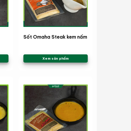
ơ
Sốt Omaha Steak kem nấm
Xem sản phẩm