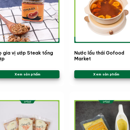
ọ gia vị ướp Steak tổng
Nước lẩu thái Gofood
ợp
Market
Xem sản phẩm
Xem sản phẩm