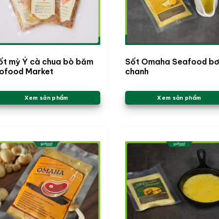
ốt mỳ Ý cà chua bò băm
Sốt Omaha Seafood b
ofood Market
chanh
Xem sản phẩm
Xem sản phẩm