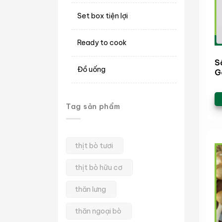
Set box tiện lợi
Ready to cook
S
Đồ uống
G
Tag sản phẩm
thịt bò tươi
thịt bò hữu cơ
thăn lưng
thăn ngoại bò