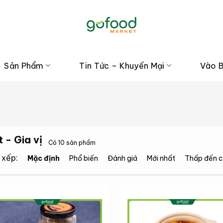
Sản Phẩm
Tin Tức – Khuyến Mại
Vào 
 - Gia vị
Có 10 sản phẩm
 xếp:
Mặc định
Phổ biến
Đánh giá
Mới nhất
Thấp đến 