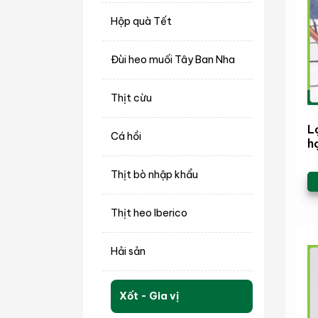
Hộp quà Tết
Đùi heo muối Tây Ban Nha
Thịt cừu
L
Cá hồi
h
Thịt bò nhập khẩu
Thịt heo Iberico
Hải sản
Xốt - Gia vị