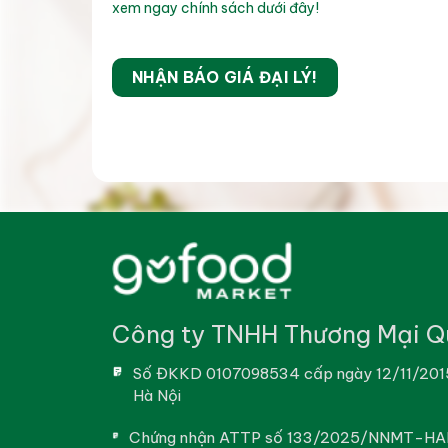
xem ngay chính sách dưới đây!
dẻ sườn bò
Nạc vai bò
NHẬN BÁO GIÁ ĐẠI LÝ!
Chuck eye roll
lươn nhật
thịt bò úc
Công ty TNHH Thương Mại Q
Số ĐKKD 0107098534 cấp ngày 12/11/201
Hà Nội
Chứng nhận ATTP số 133/2025/NNMT-HAN 