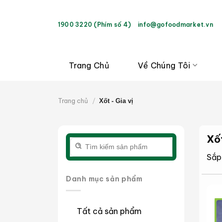
Bỏ
qua
1900 3220 (Phím số 4)
info@gofoodmarket.vn
nội
dung
Trang Chủ
Về Chúng Tôi
Trang chủ
/
Xốt - Gia vị
Xốt
Tìm
kiếm:
Sắp
Danh mục sản phẩm
Tất cả sản phẩm