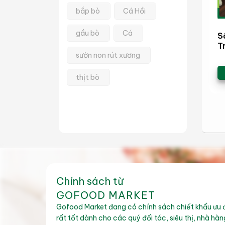
bắp bò
Cá Hồi
gầu bò
Cá
S
T
sườn non rút xương
thịt bò
sườn non có xương
ba chỉ bò
thịt bò nướng
lõi nạc vai bò
Chính sách từ
thịt bò lẩu
GOFOOD MARKET
Gofood Market đang có chính sách chiết khẩu ưu 
thịt bò mỹ
rất tốt dành cho các quý đối tác, siêu thị, nhà hàn