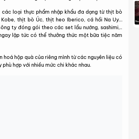
các loại thực phẩm nhập khẩu đa dạng từ thịt bò
obe, thịt bò Úc, thịt heo Iberico, cá hồi Na Uy…
ng ty đóng gói theo các set lẩu nướng, sashimi,..
à ngay lập tức có thể thưởng thức một bữa tiệc năm
n hoá hộp quà của riêng mình từ các nguyên liệu có
 phù hợp với nhiều mức chi khác nhau.