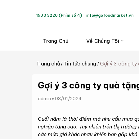
Bỏ
qua
1900 3220 (Phím số 4)
info@gofoodmarket.vn
nội
dung
Trang Chủ
Về Chúng Tôi
Trang chủ
Tin tức chung
Gợi ý 3 công t
/
/
Gợi ý 3 công ty quà t
admin
03/01/2024
Cuối năm là thời điểm mà nhu cầu mua qu
nghiệp tăng cao. Tuy nhiên trên thị trường
các mức giá khác nhau khiến bạn gặp khó k