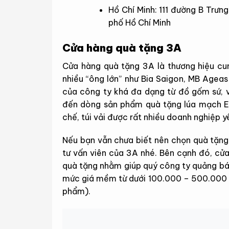
Hồ Chí Minh: 111 đường B Trưn
phố Hồ Chí Minh
Cửa hàng quà tặng 3A
Cửa hàng quà tặng 3A là thương hiệu cu
nhiều “ông lớn” như Bia Saigon, MB Age
của công ty khá đa dạng từ đồ gốm sứ, 
đến dòng sản phẩm quà tặng lúa mạch Ec
chế, túi vải được rất nhiều doanh nghiệp yê
Nếu bạn vẫn chưa biết nên chọn quà tặng g
tư vấn viên của 3A nhé. Bên cạnh đó, cử
quà tặng nhằm giúp quý công ty quảng bá
mức giá mềm từ dưới 100.000 – 500.000 đ
phẩm).