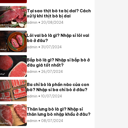
Tại sao thịt bò ta bị dai? Cách
xử lý khi thịt bò bị dai
admin
20/08/2024
Lõi vai bò là gì? Nhập sỉ lõi vai
bò ở đâu?
admin
31/07/2024
Bắp bò là gì? Nhập sỉ bắp bò ở
đâu giá tốt nhất?
admin
26/07/2024
Ba chỉ bò là phần nào của con
bò? Nhập sỉ ba chỉ bò ở đâu?
admin
10/07/2024
Thăn lưng bò là gì? Nhập sỉ
thăn lưng bò nhập khẩu ở đâu?
admin
08/07/2024