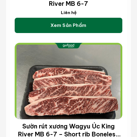
thiện lưu thông máu và giúp cải thiện chất
River MB 6-7
lượng giấc ngủ.
Liên hệ
Xem Sản Phẩm
Chế biến bào ngư Úc viền xanh
Sườn rút xương Wagyu Úc King
River MB 6-7 – Short rib Boneless