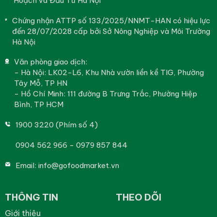
Hoạch và Đầu Tư Hà Nội
Chứng nhận ATTP số 133/2025/NNMT-HAN có hiệu lực
đến 28/07/2028 cấp bởi Sở Nông Nghiệp và Môi Trường
Hà Nội
Văn phòng giao dịch:
- Hà Nội: LK02-L6, Khu Nhà vườn liền kề TIG, Phường
Tây Mỗ, TP HN
- Hồ Chí Minh: 111 đường B Trưng Trắc, Phường Hiệp
Bình, TP HCM
1900 3220 (Phím số 4)
0904 562 966 - 0979 857 844
Email:
info@gofoodmarket.vn
THÔNG TIN
THEO DÕI
Giới thiệu