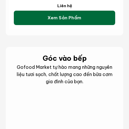
Wagyu King River MB 6-7 (kg)
Liên hệ
Xem Sản Phẩm
Góc vào bếp
Gofood Market tự hào mang những nguyên
liệu tươi sạch, chất lượng cao đến bữa cơm
gia đình của bạn.
hông
hông
Món
Mẹo
in
in
ngon
hay
ản
ản
phẩm
phẩm