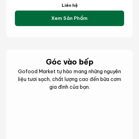
Hồ Chí Minh: 111 đường B Trưng Trắc, Hiệp
Wagyu King River MB 6-7 (kg)
Liên hệ
Bình Chánh, Thành phố Thủ Đức, Thành phố
Hồ Chí Minh
Xem Sản Phẩm
Nhận hàng trong vòng tối đa 2 ngày kể từ khi
nhận được yêu cầu.
Góc vào bếp
Gofood Market tự hào mang những nguyên
liệu tươi sạch, chất lượng cao đến bữa cơm
gia đình của bạn.
hông
hông
Món
Mẹo
in
in
ngon
hay
ản
ản
phẩm
phẩm