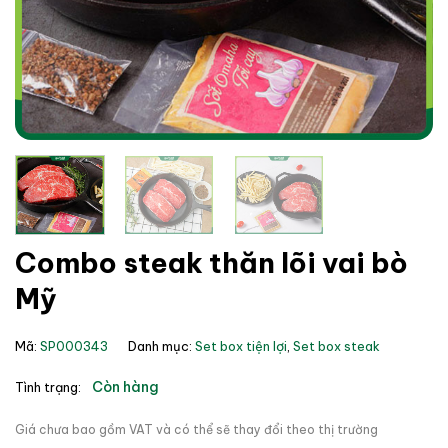
Combo steak thăn lõi vai bò
Mỹ
Mã:
SP000343
Danh mục:
Set box tiện lợi
,
Set box steak
Còn hàng
Tình trạng:
Giá chưa bao gồm VAT và có thể sẽ thay đổi theo thị trường