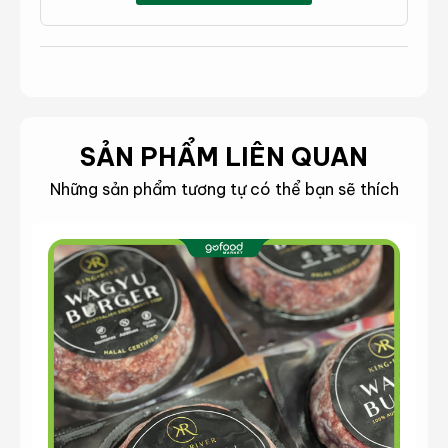
SẢN PHẨM LIÊN QUAN
Những sản phẩm tương tự có thể bạn sẽ thích
Thăn lõi nạc vai bò Mỹ độ dày 2,5 cm chuyên dùng cho
món Steak
Sốt Omaha Steak
: Nước sốt là yếu tố không
thể thiếu để món Beefsteak trở nên hấp dẫn.
Bạn có thể chọn 1 trong 6 vị sốt Omaha Steak
cho món bít tết thơm bùi: tiêu đen, kem nấm,