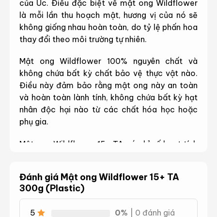
của Úc. Điều đặc biệt về mật ong Wildflower
là mỗi lần thu hoạch mật, hương vị của nó sẽ
không giống nhau hoàn toàn, do tỷ lệ phấn hoa
thay đổi theo môi trường tự nhiên.
Mật ong Wildflower 100% nguyên chất và
không chứa bất kỳ chất bảo vệ thực vật nào.
Điều này đảm bảo rằng mật ong này an toàn
và hoàn toàn lành tính, không chứa bất kỳ hạt
nhân độc hại nào từ các chất hóa học hoặc
phụ gia.
Mật ong Wildflower 15+ TA có chỉ số hoạt tính
tổng hợp 15+ TA với khả năng kháng khuẩn và
kháng nấm mạnh mẽ.
Đánh giá Mật ong Wildflower 15+ TA
300g (Plastic)
5
0%
| 0 đánh giá