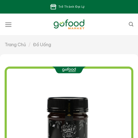
Bỏ
Trở Thành Đại Lý
qua
nội
dung
Trang Chủ
/
Đồ Uống