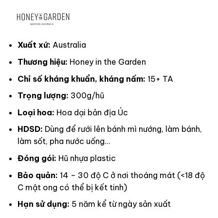
Xuất xứ:
Australia
Thương hiệu:
Honey in the Garden
Chỉ số kháng khuẩn, kháng nấm:
15+ TA
Trọng lượng:
300g/hũ
Loại hoa:
Hoa dại bản địa Úc
HDSD:
Dùng để rưới lên bánh mì nướng, làm bánh,
làm sốt, pha nước uống…
Đóng gói:
Hũ nhựa plastic
Bảo quản:
14 – 30 độ C ở nơi thoáng mát (<18 độ
C mật ong có thể bị kết tinh)
Hạn sử dụng:
5 năm kể từ ngày sản xuất