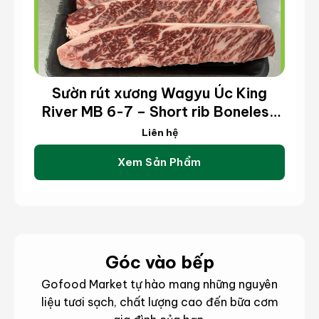
Sườn rút xương Wagyu Úc King
River MB 6-7 – Short rib Boneless
Wagyu King River MB 6-7 (kg)
Liên hệ
Xem Sản Phẩm
Góc vào bếp
Gofood Market tự hào mang những nguyên
liệu tươi sạch, chất lượng cao đến bữa cơm