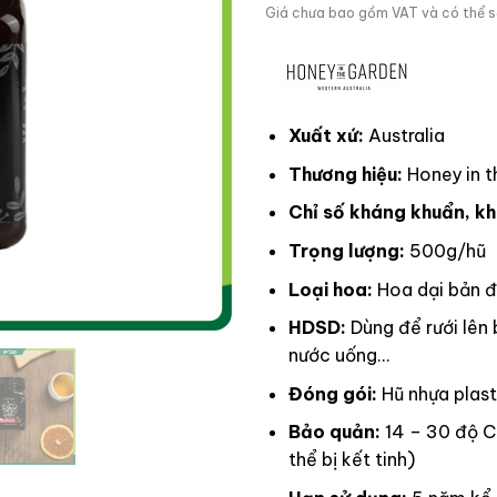
Giá chưa bao gồm VAT và có thể sẽ
Xuất xứ:
Australia
Thương hiệu:
Honey in t
Chỉ số kháng khuẩn, k
Trọng lượng:
500g/hũ
Loại hoa:
Hoa dại bản đ
HDSD:
Dùng để rưới lên
nước uống…
Đóng gói:
Hũ nhựa plast
Bảo quản:
14 – 30 độ C
thể bị kết tinh)