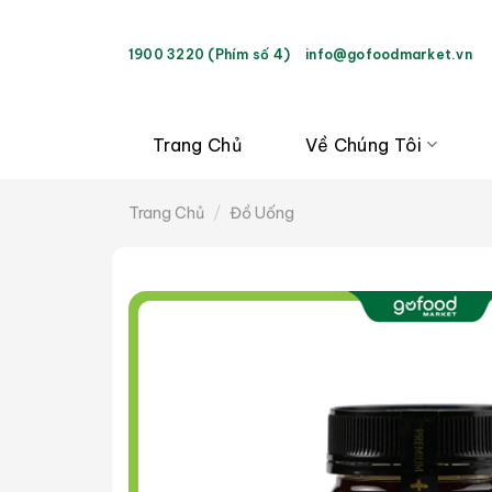
Bỏ
qua
1900 3220 (Phím số 4)
info@gofoodmarket.vn
nội
dung
Trang Chủ
Về Chúng Tôi
Trang Chủ
/
Đồ Uống