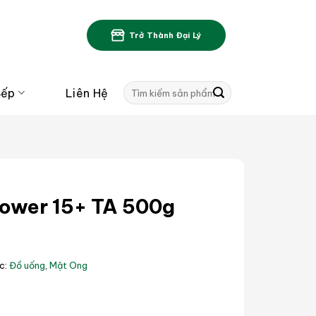
Trở Thành Đại Lý
Tìm
Bếp
Liên Hệ
kiếm:
lower 15+ TA 500g
c:
Đồ uống
,
Mật Ong