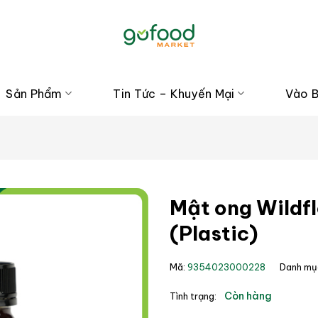
Sản Phẩm
Tin Tức – Khuyến Mại
Vào 
Mật ong Wildf
(Plastic)
Mã:
9354023000228
Danh mụ
Còn hàng
Tình trạng: