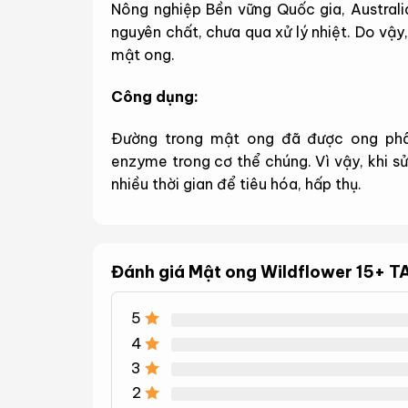
Nông nghiệp Bền vững Quốc gia, Austral
nguyên chất, chưa qua xử lý nhiệt. Do vậ
mật ong.
Công dụng:
Đường trong mật ong đã được ong phâ
enzyme trong cơ thể chúng. Vì vậy, khi s
nhiều thời gian để tiêu hóa, hấp thụ.
Mật ong Wildflower có tác dụng lớn đối v
cao, cải thiện tiêu chảy và táo bón, tăng 
Đánh giá Mật ong Wildflower 15+ TA
Thông số của TA15+ của mật ong Wildf
5
Khả năng kháng khuẩn của mật ong Wildf
4
mật ong có được nhờ các enzym tự nhiên 
3
ong nào có TA lớn hơn 10+ đều có thể có 
2
sẽ hiệu quả hơn khi mức TA tăng lên.