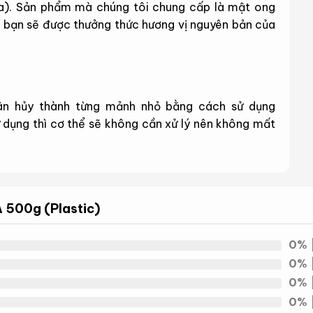
ia). Sản phẩm mà chúng tôi chung cấp là mật ong
y, bạn sẽ được thưởng thức hương vị nguyên bản của
n hủy thành từng mảnh nhỏ bằng cách sử dụng
ử dụng thì cơ thể sẽ không cần xử lý nên không mất
ới sức khỏe như: giảm mệt mỏi, ngăn ngừa huyết áp
cường gan, ức chế ho,….
 500g (Plastic)
lower
0%
lower được đo bằng TA. Hoạt tính kháng khuẩn của
0%
và các chất hóa học có trong mật ong. Bất kỳ mật
0%
đặc tính chống vi khuẩn có lợi và các đặc tính này
0%