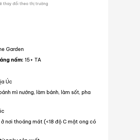
 thay đổi theo thị trường
he Garden
háng nấm:
15+ TA
ịa Úc
 bánh mì nướng, làm bánh, làm sốt, pha
ic
 ở nơi thoáng mát (<18 độ C mật ong có