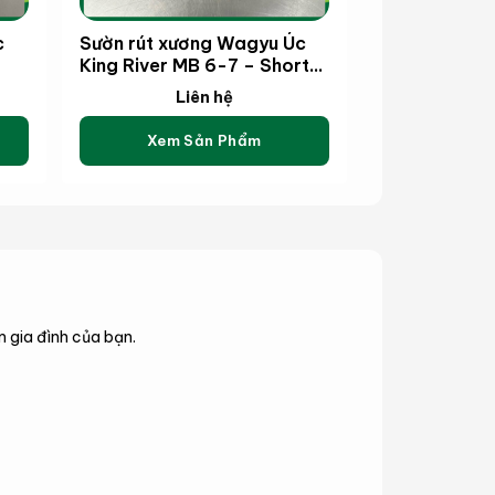
c
Sườn rút xương Wagyu Úc
King River MB 6-7 – Short
rib Boneless Wagyu King
Liên hệ
River MB 6-7 (kg)
Xem Sản Phẩm
 gia đình của bạn.