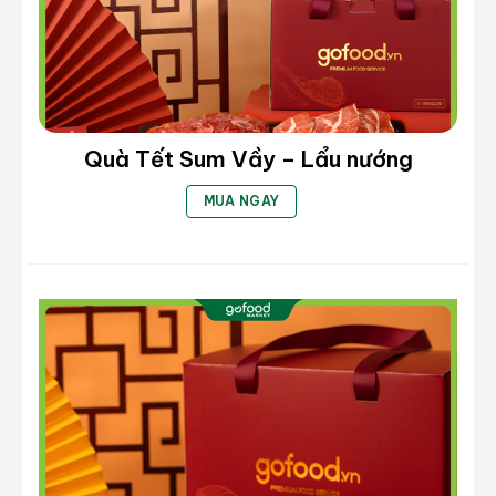
Quà Tết Sum Vầy – Lẩu nướng
MUA NGAY
Thăn lưng có vân mỡ đan xen đều đặn
Sườn non rút xương bò Black Angus
hạng cao cấp
Sườn non rút xương bò có đường vân mỡ đều
đặn, lý tưởng cho món nướng và Steak. Phần
thịt giữ lại những thớ thịt mềm với lớp mỡ và