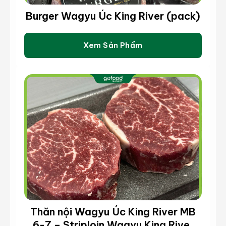
Burger Wagyu Úc King River (pack)
Sườn hoàng đế bò Black Angus
Xem Sản Phẩm
Sashimi cá trích ép trứng
Thăn nội Wagyu Úc King River MB
6-7 – Striploin Wagyu King River