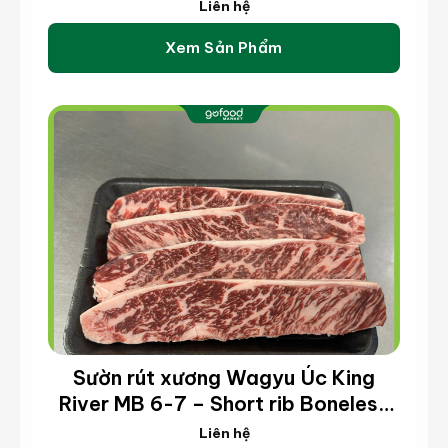
Liên hệ
Xem Sản Phẩm
Sườn rút xương Wagyu Úc King
River MB 6-7 – Short rib Boneless
Wagyu King River MB 6-7 (kg)
Liên hệ