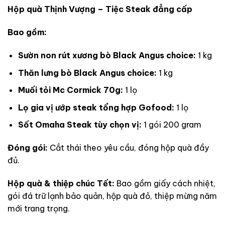
Hộp quà Thịnh Vượng – Tiệc Steak đẳng cấp
Bao gồm:
Sườn non rút xương bò Black Angus choice:
1 kg
Thăn lưng bò Black Angus choice:
1 kg
Muối tỏi Mc Cormick 70g:
1 lọ
Lọ gia vị ướp steak tổng hợp Gofood:
1 lọ
Sốt Omaha Steak tùy chọn vị:
1 gói 200 gram
Đóng gói:
Cắt thái theo yêu cầu, đóng hộp quà đầy
đủ.
Hộp quà & thiệp chúc Tết:
Bao gồm giấy cách nhiệt,
gói đá trữ lạnh bảo quản, hộp quà đỏ, thiệp mừng năm
mới trang trọng.