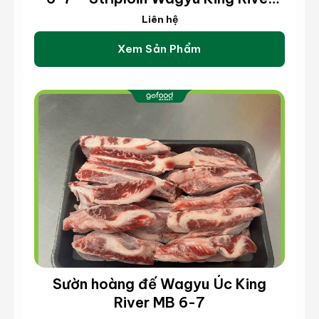
MB 6-7 (kg)
Liên hệ
Xem Sản Phẩm
Sườn hoàng đế Wagyu Úc King
River MB 6-7