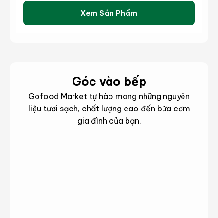
Xem Sản Phẩm
Góc vào bếp
Gofood Market tự hào mang những nguyên
liệu tươi sạch, chất lượng cao đến bữa cơm
gia đình của bạn.
hông
hông
Món
Mẹo
in
in
ngon
hay
ản
ản
phẩm
phẩm