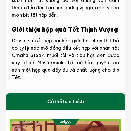
sườn non rút xương bò với đường vân cẩm
thạch đều đặn tạo nên hương vị ngon mê ly cho
món bít tết hấp dẫn.
Giới thiệu hộp quà Tết Thịnh Vượng
Đây là sự kết hợp hài hòa giữa hai phần thịt bò
có tỷ lệ nạc mỡ đồng đều kết hợp với phần sốt
Omaha Steak, muối tỏi và tiêu hạt đen được
xay từ cối McCormick. Tất cả hòa quyện tạo
nên một hộp quà đầy đủ và chất lượng cho dịp
Tết.
Có thể bạn thích