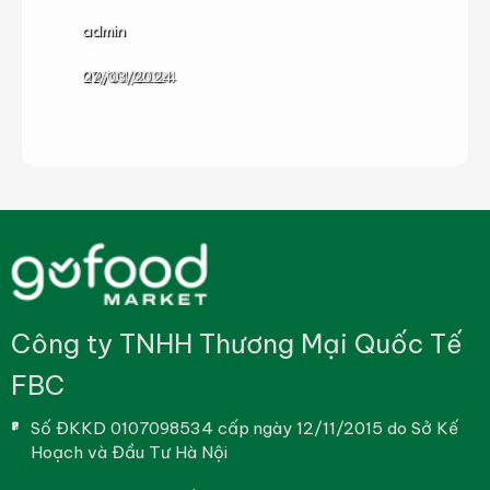
8 cách làm mềm thịt bò đơn giản, hiệu quả nhất
Thịt thăn bò làm món gì ngon? – 5+ món ngon từ
Thịt cừu làm món gì ngon?- 8 cách chế biến thị
Giải đáp: Thịt cừu kỵ với gì?
admin
admin
admin
admin
22/08/2024
09/07/2024
02/04/2024
27/03/2024
Công ty TNHH Thương Mại Quốc Tế
FBC
Số ĐKKD 0107098534 cấp ngày 12/11/2015 do Sở Kế
Hoạch và Đầu Tư Hà Nội