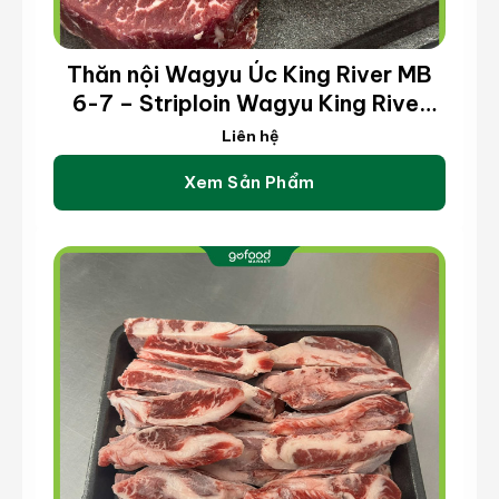
Thăn nội Wagyu Úc King River MB
6-7 – Striploin Wagyu King River
MB 6-7 (kg)
Liên hệ
Xem Sản Phẩm