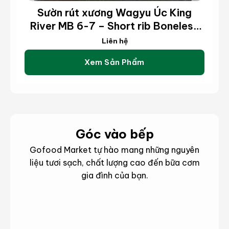
Sườn rút xương Wagyu Úc King
River MB 6-7 – Short rib Boneless
Wagyu King River MB 6-7 (kg)
Liên hệ
Xem Sản Phẩm
Góc vào bếp
Gofood Market tự hào mang những nguyên
liệu tươi sạch, chất lượng cao đến bữa cơm
gia đình của bạn.
hông
hông
Món
Mẹo
in
in
ngon
hay
ản
ản