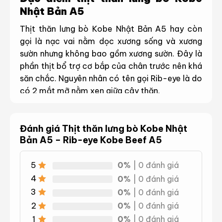
Nhật Bản A5
Thịt thăn lưng bò Kobe Nhật Bản A5 hay còn
gọi là nạc vai nằm dọc xương sống và xương
sườn nhưng không bao gồm xương sườn. Đây là
phần thịt bổ trợ cơ bắp của chân trước nên khá
săn chắc. Nguyên nhân có tên gọi Rib-eye là do
có 2 mắt mỡ nằm xen giữa cây thăn.
A5 là tiêu chuẩn đánh giá chất lượng thịt bò
cao cấp nhất trong 15 cấp độ từ C1 đến A5 của
Đánh giá Thịt thăn lưng bò Kobe Nhật
Nhật Bản.
Bản A5 – Rib-eye Kobe Beef A5
Hàm lượng dinh dưỡng trong thịt
5
0%
| 0 đánh giá
thăn lưng bò Kobe Nhật A5
4
0%
| 0 đánh giá
Thăn lưng bò là loại thịt có giá trị dinh dưỡng
3
0%
| 0 đánh giá
cao trong đó phải kể đến các chất dinh dưỡng
2
0%
| 0 đánh giá
như:
1
0%
| 0 đánh giá