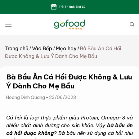
Bỏ
Trở Thành Đại Lý
qua
nội
dung
Trang chủ
Vào Bếp
Mẹo hay
Bà Bầu Ăn Cá Hồi
/
/
/
Được Không & Lưu Ý Dành Cho Mẹ Bầu
Bà Bầu Ăn Cá Hồi Được Không & Lưu
Ý Dành Cho Mẹ Bầu
Hoang Dinh Quang
23/06/2023
Cá hồi là loại thực phẩm giàu Protein, Omega-3 và
nhiều chất dinh dưỡng cho sức khỏe. Vậy
bà bầu ăn
cá hồi được không
? Bà bầu nên sử dụng cá hồi như