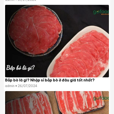
Bắp bò là gì? Nhập sỉ bắp bò ở đâu giá tốt nhất?
admin
26/07/2024