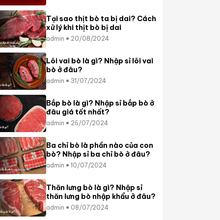
Tại sao thịt bò ta bị dai? Cách
xử lý khi thịt bò bị dai
admin
20/08/2024
Lõi vai bò là gì? Nhập sỉ lõi vai
bò ở đâu?
admin
31/07/2024
Bắp bò là gì? Nhập sỉ bắp bò ở
đâu giá tốt nhất?
admin
26/07/2024
Ba chỉ bò là phần nào của con
bò? Nhập sỉ ba chỉ bò ở đâu?
admin
10/07/2024
Thăn lưng bò là gì? Nhập sỉ
thăn lưng bò nhập khẩu ở đâu?
admin
08/07/2024