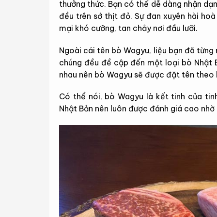
thưởng thức. Bạn có thể dễ dàng nhận d
đều trên sớ thịt đỏ. Sự đan xuyên hài h
mại khó cưỡng, tan chảy nơi đầu lưỡi.
Ngoài cái tên bò Wagyu, liệu bạn đã từng
chúng đều đề cập đến một loại bò Nhật Bả
nhau nên bò Wagyu sẽ được đặt tên theo k
Có thể nói, bò Wagyu là kết tinh của ti
Nhật Bản nên luôn được đánh giá cao nhờ h