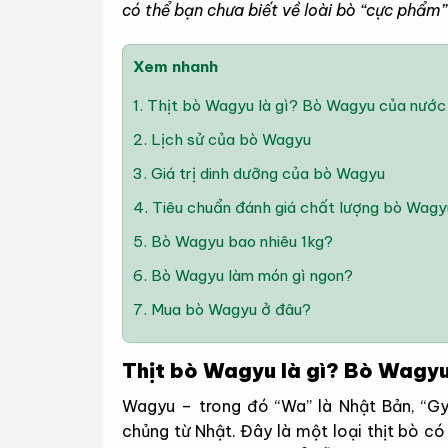
có thể bạn chưa biết về loài bò “cực phẩm” 
Xem nhanh
1.
Thịt bò Wagyu là gì? Bò Wagyu của nước
2.
Lịch sử của bò Wagyu
3.
Giá trị dinh dưỡng của bò Wagyu
4.
Tiêu chuẩn đánh giá chất lượng bò Wagy
5.
Bò Wagyu bao nhiêu 1kg?
6.
Bò Wagyu làm món gì ngon?
7.
Mua bò Wagyu ở đâu?
Thịt bò Wagyu là gì? Bò Wagy
Wagyu – trong đó “Wa” là Nhật Bản, “Gy
chủng từ Nhật. Đây là một loại thịt bò c