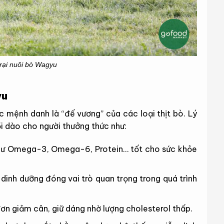
trại nuôi bò Wagyu
yu
mệnh danh là “đế vương” của các loại thịt bò. Lý
i dào cho người thưởng thức như:
hư Omega-3, Omega-6, Protein… tốt cho sức khỏe
t dinh dưỡng đóng vai trò quan trọng trong quá trình
ơn giảm cân, giữ dáng nhờ lượng cholesterol thấp.