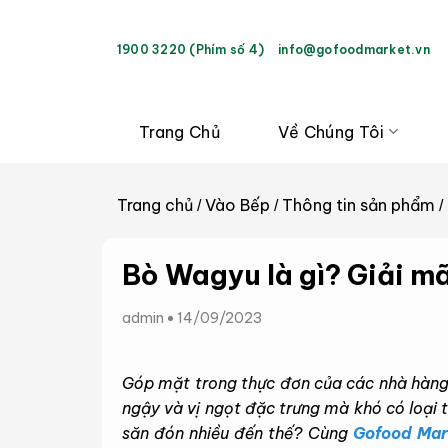
Bỏ
qua
1900 3220 (Phím số 4)
info@gofoodmarket.vn
nội
dung
Trang Chủ
Về Chúng Tôi
Trang chủ
Vào Bếp
Thông tin sản phẩm
/
/
/
Bò Wagyu là gì? Giải m
admin
14/09/2023
Góp mặt trong thực đơn của các nhà hàng
ngậy và vị ngọt đặc trưng mà khó có loại 
săn đón nhiều đến thế? Cùng
Gofood Mar