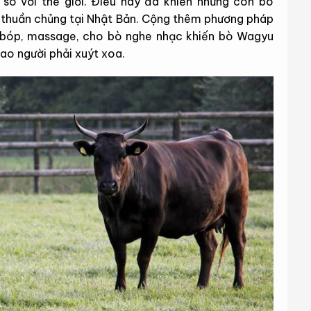
so với thế giới. Điều này đã khiến những con bò
ng thuần chủng tại Nhật Bản. Cộng thêm phương pháp
 bóp, massage, cho bò nghe nhạc khiến bò Wagyu
bao người phải xuýt xoa.