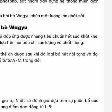
, photpho, sắt nhằm xây dựng hệ thống miễn dịch
u bởi bò Wagyu chứa một lượng lớn chất sắt.
g bò Wagyu
ải đáp ứng được những tiêu chuẩn hết sức khắt khe.
dựa trên hai tiêu chí sản lượng và chất lượng.
thể ăn được sau khi đã loại bỏ hết nội tạng và dạ.
 từ từ A-C, trong đó:
n gia tại Nhật sẽ đánh giá dựa trên sự phân bổ của
thang điểm dao động từ 1-5: