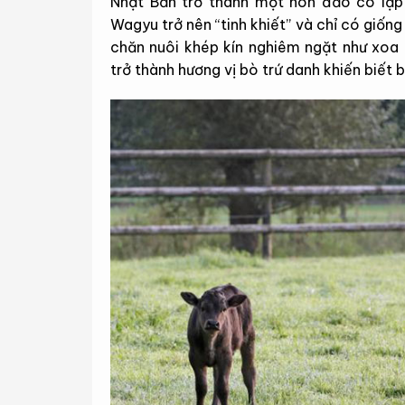
Nhật Bản trở thành một hòn đảo cô lập 
Wagyu trở nên “tinh khiết” và chỉ có giố
chăn nuôi khép kín nghiêm ngặt như xoa
trở thành hương vị bò trứ danh khiến biết 