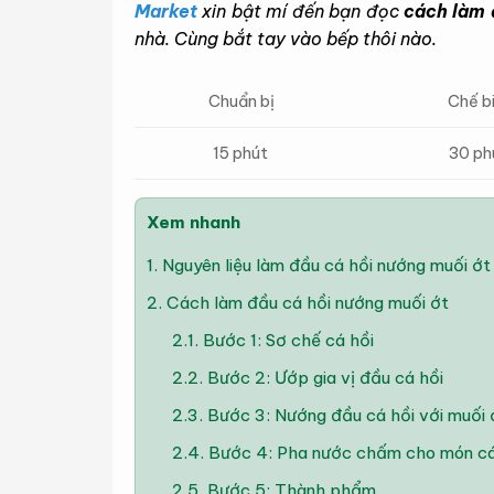
Market
xin bật mí đến bạn đọc
cách làm 
nhà. Cùng bắt tay vào bếp thôi nào.
Chế b
Chuẩn bị
30 ph
15 phút
Xem nhanh
1.
Nguyên liệu làm đầu cá hồi nướng muối ớt
2.
Cách làm đầu cá hồi nướng muối ớt
2.1.
Bước 1: Sơ chế cá hồi
2.2.
Bước 2: Ướp gia vị đầu cá hồi
2.3.
Bước 3: Nướng đầu cá hồi với muối 
2.4.
Bước 4: Pha nước chấm cho món cá
2.5.
Bước 5: Thành phẩm