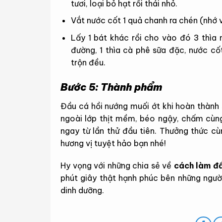
tươi, loại bỏ hạt rồi thái nhỏ.
Vắt nước cốt 1 quả chanh ra chén (nhớ
Lấy 1 bát khác rồi cho vào đó 3 thìa 
đường, 1 thìa cà phê sữa đặc, nước cố
trộn đều.
Bước 5: Thành phẩm
Đầu cá hồi nướng muối ớt khi hoàn thàn
ngoài lớp thịt mềm, béo ngậy, chấm cùn
ngay từ lần thử đầu tiên. Thưởng thức c
hương vị tuyệt hảo bạn nhé!
Hy vọng với những chia sẻ về
cách làm đầ
phút giây thật hạnh phúc bên những ngư
dinh dưỡng.