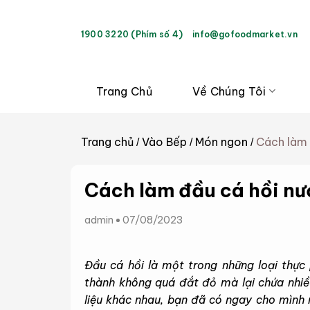
Bỏ
qua
1900 3220 (Phím số 4)
info@gofoodmarket.vn
nội
dung
Trang Chủ
Về Chúng Tôi
Trang chủ
Vào Bếp
Món ngon
Cách làm 
/
/
/
Cách làm đầu cá hồi nư
admin
07/08/2023
Đầu cá hồi là một trong những loại thực
thành không quá đắt đỏ mà lại chứa nhiề
liệu khác nhau, bạn đã có ngay cho mình