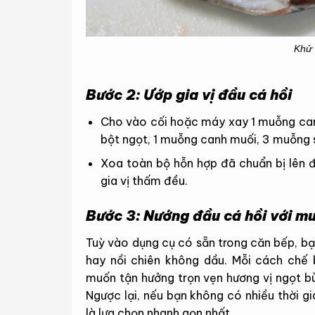
Khử 
Bước 2: Ướp gia vị đầu cá hồi
Cho vào cối hoặc máy xay 1 muỗng can
bột ngọt, 1 muỗng canh muối, 3 muỗng 
Xoa toàn bộ hỗn hợp đã chuẩn bị lên đ
gia vị thấm đều.
Bước 3: Nướng đầu cá hồi với mu
Tuỳ vào dụng cụ có sẵn trong căn bếp, bạ
hay nồi chiên không dầu. Mỗi cách chế 
muốn tận hưởng trọn vẹn hương vị ngọt bùi
Ngược lại, nếu bạn không có nhiều thời g
là lựa chọn nhanh gọn nhất.