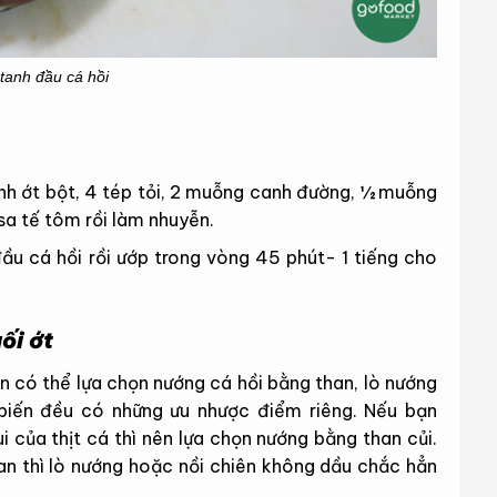
tanh đầu cá hồi
h ớt bột, 4 tép tỏi, 2 muỗng canh đường, ½ muỗng
sa tế tôm rồi làm nhuyễn.
ầu cá hồi rồi ướp trong vòng 45 phút- 1 tiếng cho
ối ớt
n có thể lựa chọn nướng cá hồi bằng than, lò nướng
biến đều có những ưu nhược điểm riêng. Nếu bạn
 của thịt cá thì nên lựa chọn nướng bằng than củi.
ian thì lò nướng hoặc nồi chiên không dầu chắc hẳn