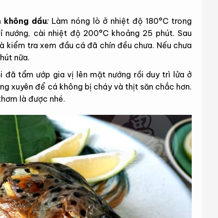
n không dầu
:
Làm nóng lò ở nhiệt độ 180°C trong
vỉ nướng, cài nhiệt độ 200°C khoảng 25 phút. Sau
 và kiểm tra xem đầu cá đã chín đều chưa. Nếu chưa
hút nữa.
 đã tẩm ướp gia vị lên mặt nướng rồi duy trì lửa ở
ng xuyên để cá không bị cháy và thịt săn chắc hơn.
thơm là được nhé.