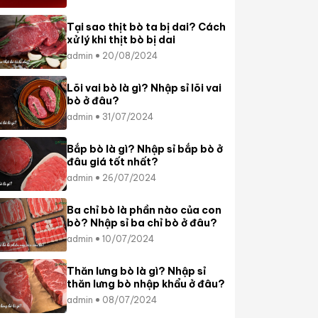
Tại sao thịt bò ta bị dai? Cách
xử lý khi thịt bò bị dai
admin
20/08/2024
Lõi vai bò là gì? Nhập sỉ lõi vai
bò ở đâu?
admin
31/07/2024
Bắp bò là gì? Nhập sỉ bắp bò ở
đâu giá tốt nhất?
admin
26/07/2024
Ba chỉ bò là phần nào của con
bò? Nhập sỉ ba chỉ bò ở đâu?
admin
10/07/2024
Thăn lưng bò là gì? Nhập sỉ
thăn lưng bò nhập khẩu ở đâu?
admin
08/07/2024