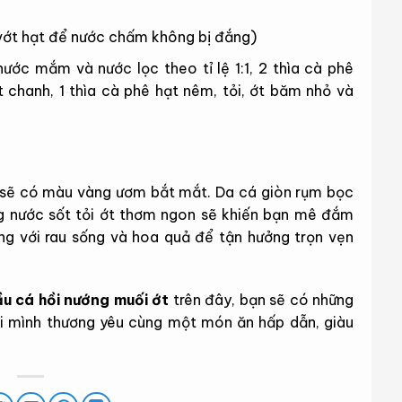
 vớt hạt để nước chấm không bị đắng)
nước mắm và nước lọc theo tỉ lệ 1:1, 2 thìa cà phê
t chanh, 1 thìa cà phê hạt nêm, tỏi, ớt băm nhỏ và
h sẽ có màu vàng ươm bắt mắt. Da cá giòn rụm bọc
g nước sốt tỏi ớt thơm ngon sẽ khiến bạn mê đắm
ùng với rau sống và hoa quả để tận hưởng trọn vẹn
u cá hồi nướng muối ớt
trên đây, bạn sẽ có những
ời mình thương yêu cùng một món ăn hấp dẫn, giàu