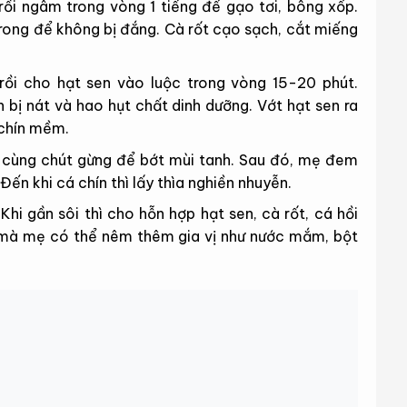
rồi ngâm trong vòng 1 tiếng để gạo tơi, bông xốp.
trong để không bị đắng. Cà rốt cạo sạch, cắt miếng
rồi cho hạt sen vào luộc trong vòng 15-20 phút.
 bị nát và hao hụt chất dinh dưỡng. Vớt hạt sen ra
 chín mềm.
i cùng chút gừng để bớt mùi tanh. Sau đó, mẹ đem
Đến khi cá chín thì lấy thìa nghiền nhuyễn.
Khi gần sôi thì cho hỗn hợp hạt sen, cà rốt, cá hồi
 mà mẹ có thể nêm thêm gia vị như nước mắm, bột