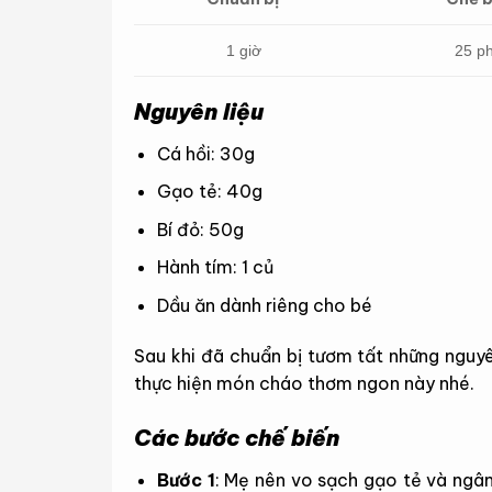
1 giờ
25 p
Nguyên liệu
Cá hồi: 30g
Gạo tẻ: 40g
Bí đỏ: 50g
Hành tím: 1 củ
Dầu ăn dành riêng cho bé
Sau khi đã chuẩn bị tươm tất những nguyê
thực hiện món cháo thơm ngon này nhé.
Các bước chế biến
Bước 1
: Mẹ nên vo sạch gạo tẻ và ngâm