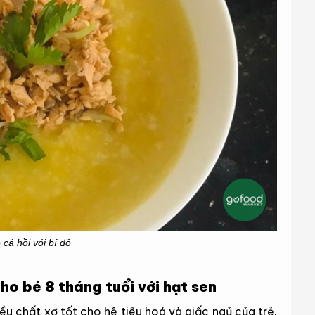
cá hồi với bí đỏ
ho bé 8 tháng tuổi với hạt sen
ều chất xơ tốt cho hệ tiêu hoá và giấc ngủ của trẻ.