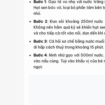
Bước 1
: Gạo tẻ vo nhẹ với nước trắng 
Hạt sen bóc vỏ, loại bỏ phần tâm bên 
nhỏ.
Bước 2
: Đun sôi khoảng 250ml nước 
Không nên hầm quá kỹ sẽ khiến hạt sen
và cho tiếp cà rốt vào nồi, đun đến khi
Bước 3
: Cá hồi sơ chế bằng nước muố
đi hấp cách thuỷ trong khoảng 15 phút. 
Bước 4
. Ninh nhừ gạo với 500ml nước. 
vào nấu cùng. Tuỳ vào khẩu vị của bé
ngọt.