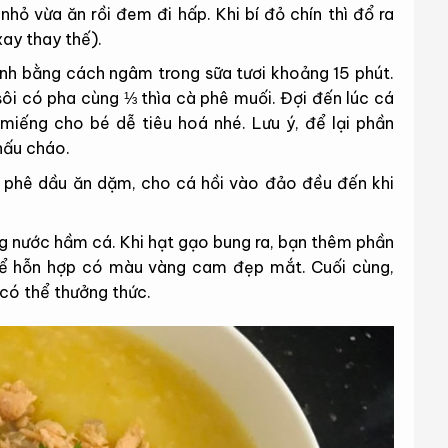
nhỏ vừa ăn rồi đem đi hấp. Khi bí đỏ chín thì đổ ra
xay thay thế).
anh bằng cách ngâm trong sữa tươi khoảng 15 phút.
sôi có pha cùng ⅓ thìa cà phê muối. Đợi đến lúc cá
 miếng cho bé dễ tiêu hoá nhé. Lưu ý, để lại phần
nấu cháo.
à phê dầu ăn dặm, cho cá hồi vào đảo đều đến khi
 nước hầm cá. Khi hạt gạo bung ra, bạn thêm phần
để hỗn hợp có màu vàng cam đẹp mắt. Cuối cùng,
 có thể thưởng thức.