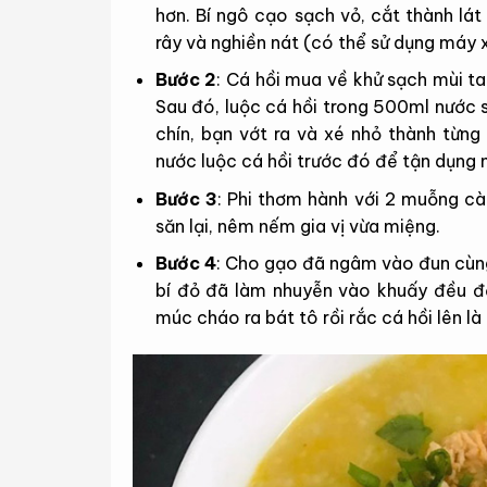
hơn. Bí ngô cạo sạch vỏ, cắt thành lát 
rây và nghiền nát (có thể sử dụng máy 
Bước 2
: Cá hồi mua về khử sạch mùi t
Sau đó, luộc cá hồi trong 500ml nước 
chín, bạn vớt ra và xé nhỏ thành từng
nước luộc cá hồi trước đó để tận dụng 
Bước 3
: Phi thơm hành với 2 muỗng c
săn lại, nêm nếm gia vị vừa miệng.
Bước 4
: Cho gạo đã ngâm vào đun cùng
bí đỏ đã làm nhuyễn vào khuấy đều 
múc cháo ra bát tô rồi rắc cá hồi lên là