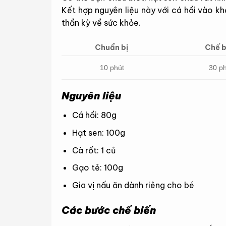
Kết hợp nguyên liệu này với cá hồi vào 
thần kỳ về sức khỏe.
Chuẩn bị
Chế b
10 phút
30 p
Nguyên liệu
Cá hồi: 80g
Hạt sen: 100g
Cà rốt: 1 củ
Gạo tẻ: 100g
Gia vị nấu ăn dành riêng cho bé
Các bước chế biến