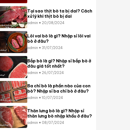
Tại sao thịt bò ta bị dai? Cách
xử lý khi thịt bò bị dai
admin
20/08/2024
Lõi vai bò là gì? Nhập sỉ lõi vai
bò ở đâu?
admin
31/07/2024
Bắp bò là gì? Nhập sỉ bắp bò ở
đâu giá tốt nhất?
admin
26/07/2024
Ba chỉ bò là phần nào của con
bò? Nhập sỉ ba chỉ bò ở đâu?
admin
10/07/2024
Thăn lưng bò là gì? Nhập sỉ
thăn lưng bò nhập khẩu ở đâu?
admin
08/07/2024