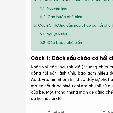
4.1.
Nguyên liệu
4.2.
Các bước chế biến
5.
Cách 5: Hướng dẫn nấu cháo cá hồi cho b
5.1.
Nguyên liệu
5.2.
Các bước chế biến
Cách 1: Cách nấu cháo cá hồi ch
Khác với các loại thịt đỏ (thường chứa mộ
dòng hải sản lành tính, bao gồm nhiều
Acid, vitamin nhóm B… thúc đẩy sự phát tr
mà cá hồi được nhiều chị em phụ nữ sử dụ
của bé. Một trong những món dễ dàng chế 
cá hồi nấu bí đỏ.
Chế b
Chuẩn bị