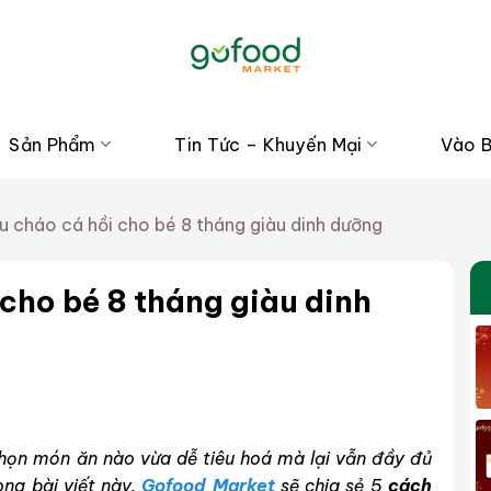
Sản Phẩm
Tin Tức – Khuyến Mại
Vào 
u cháo cá hồi cho bé 8 tháng giàu dinh dưỡng
cho bé 8 tháng giàu dinh
 chọn món ăn nào vừa dễ tiêu hoá mà lại vẫn đầy đủ
ng bài viết này,
Gofood Market
sẽ chia sẻ 5
cách