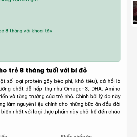
é 8 tháng với khoai tây
o trẻ 8 tháng tuổi với bí đỏ
t số loại protein gây béo phì, khó tiêu), cá hồi là
 dưỡng chất dễ hấp thụ như Omega-3, DHA, Amino
iển và tăng trưởng của trẻ nhỏ. Chính bởi lý do này
ng làm nguyên liệu chính cho những bữa ăn đầu đời
biến nhất với loại thực phẩm này phải kể đến cháo
iến
Khẩu phần ăn