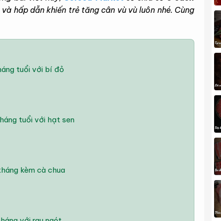
và hấp dẫn khiến trẻ tăng cân vù vù luôn nhé. Cùng
áng tuổi với bí đỏ
háng tuổi với hạt sen
 tháng kèm cà chua
háng với rau ngót