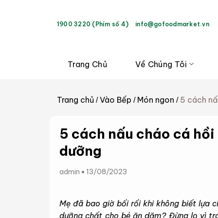
Bỏ
qua
1900 3220 (Phím số 4)
info@gofoodmarket.vn
nội
dung
Trang Chủ
Về Chúng Tôi
Trang chủ
Vào Bếp
Món ngon
5 cách nấ
/
/
/
5 cách nấu cháo cá hồi 
dưỡng
admin
13/08/2023
Mẹ đã bao giờ bối rối khi không biết lựa
dưỡng chất cho bé ăn dặm? Đừng lo vì tro