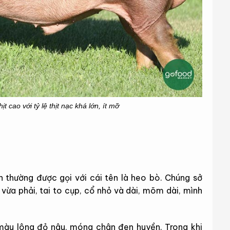
t cao với tỷ lệ thịt nạc khá lớn, ít mỡ
thường được gọi với cái tên là heo bò. Chúng sở
 vừa phải, tai to cụp, cổ nhỏ và dài, mõm dài, mình
màu lông đỏ nâu, móng chân đen huyền. Trong khi