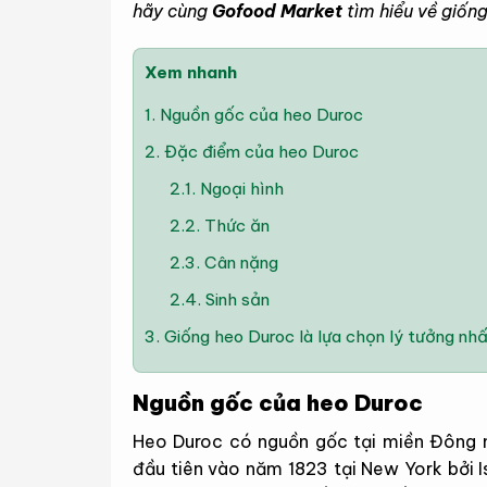
hãy cùng
Gofood Market
tìm hiểu về giốn
Xem nhanh
1.
Nguồn gốc của heo Duroc
2.
Đặc điểm của heo Duroc
2.1.
Ngoại hình
2.2.
Thức ăn
2.3.
Cân nặng
2.4.
Sinh sản
3.
Giống heo Duroc là lựa chọn lý tưởng nhất
Nguồn gốc của heo Duroc
Heo Duroc có nguồn gốc tại miền Đông n
đầu tiên vào năm 1823 tại New York bởi I