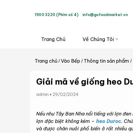
Bỏ
qua
1900 3220 (Phím số 4)
info@gofoodmarket.vn
nội
dung
Trang Chủ
Về Chúng Tôi
Trang chủ
Vào Bếp
Thông tin sản phẩm
/
/
/
Giải mã về giống heo D
admin
29/02/2024
Nếu như Tây Ban Nha nổi tiếng với lợn đen
lợn đặc biệt không kém –
heo Duroc
. Chú
và được chăn nuôi phổ biến ở rất nhiều quố