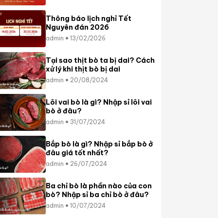
Thông báo lịch nghỉ Tết
Nguyên đán 2026
admin
13/02/2026
Tại sao thịt bò ta bị dai? Cách
xử lý khi thịt bò bị dai
admin
20/08/2024
Lõi vai bò là gì? Nhập sỉ lõi vai
bò ở đâu?
admin
31/07/2024
Bắp bò là gì? Nhập sỉ bắp bò ở
đâu giá tốt nhất?
admin
26/07/2024
Ba chỉ bò là phần nào của con
bò? Nhập sỉ ba chỉ bò ở đâu?
admin
10/07/2024