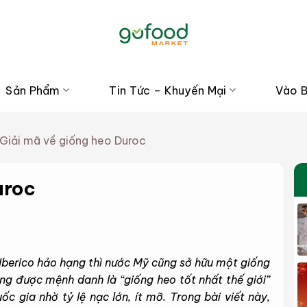
Sản Phẩm
Tin Tức – Khuyến Mại
Vào 
Giải mã về giống heo Duroc
uroc
 Iberico hảo hạng thì nước Mỹ cũng sở hữu một giống
ng được mệnh danh là “giống heo tốt nhất thế giới”
c gia nhờ tỷ lệ nạc lớn, ít mỡ. Trong bài viết này,