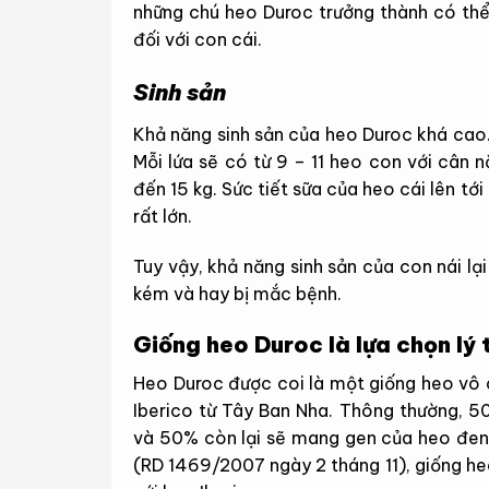
những chú heo Duroc trưởng thành có thể
đối với con cái.
Sinh sản
Khả năng sinh sản của heo Duroc khá cao. 
Mỗi lứa sẽ có từ 9 – 11 heo con với cân n
đến 15 kg. Sức tiết sữa của heo cái lên t
rất lớn.
Tuy vậy, khả năng sinh sản của con nái lạ
kém và hay bị mắc bệnh.
Giống heo Duroc là lựa chọn lý 
Heo Duroc được coi là một giống heo vô c
Iberico từ Tây Ban Nha. Thông thường, 
và 50% còn lại sẽ mang gen của heo đen 
(RD 1469/2007 ngày 2 tháng 11), giống he