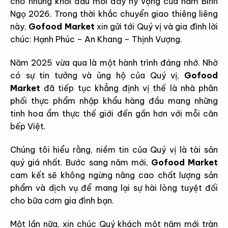
cho những khởi đầu mới đầy hy vọng của năm Bính
Ngọ 2026. Trong thời khắc chuyển giao thiêng liêng
này,
Gofood Market
xin gửi tới Quý vị và gia đình lời
chúc: Hạnh Phúc – An Khang – Thịnh Vượng.
Năm 2025 vừa qua là một hành trình đáng nhớ. Nhờ
có sự tin tưởng và ủng hộ của Quý vị,
Gofood
Market
đã tiếp tục khẳng định vị thế là nhà phân
phối thực phẩm nhập khẩu hàng đầu mang những
tinh hoa ẩm thực thế giới đến gần hơn với mỗi căn
bếp Việt.
Chúng tôi hiểu rằng, niềm tin của Quý vị là tài sản
quý giá nhất. Bước sang năm mới,
Gofood Market
cam kết sẽ không ngừng nâng cao chất lượng sản
phẩm và dịch vụ để mang lại sự hài lòng tuyệt đối
cho bữa cơm gia đình bạn.
Một lần nữa, xin chúc Quý khách một năm mới tràn