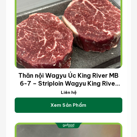
Thăn nội Wagyu Úc King River MB
6-7 – Striploin Wagyu King River
MB 6-7 (kg)
Liên hệ
Xem Sản Phẩm