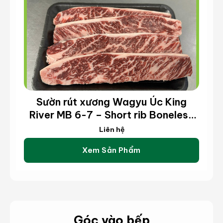
Sườn rút xương Wagyu Úc King
River MB 6-7 – Short rib Boneless
Wagyu King River MB 6-7 (kg)
Liên hệ
Xem Sản Phẩm
Góc vào bếp