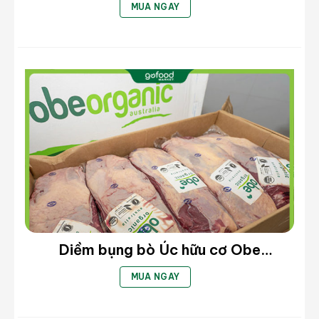
Chất béo
4,02
gam
MUA NGAY
Chất đạm
20,54
gam
Cholesterol
49
miligam
Carbohydrate
3,57
gam
Natri
321
miligam
Chất xơ
0
gam
Đường
3,57
gam
Diềm bụng bò Úc hữu cơ Obe
Organic
MUA NGAY