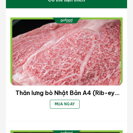
Bẹ vai bò Mỹ
Flank bò Mỹ
: Phần thịt nằm ở phần bụng dưới,
gần hông. Thịt mịn, vân mỡ đẹp, độ mềm mịn,
rất thích hợp cho chế biến thành Steak hoặc
các món nướng.
Thăn lưng bò Nhật Bản A4 (Rib-eye
Beef A4) – Cắt steak (kg)
MUA NGAY
Flank bò Wagyu Mỹ