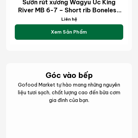
Sườn rút xương Wagyu Úc King
River MB 6-7 – Short rib Boneless
Wagyu King River MB 6-7 (kg)
Liên hệ
Xem Sản Phẩm
Góc vào bếp
Gofood Market tự hào mang những nguyên
liệu tươi sạch, chất lượng cao đến bữa cơm
gia đình của bạn.
hông
hông
Món
Mẹo
in
in
ngon
hay
ản
ản
phẩm
phẩm