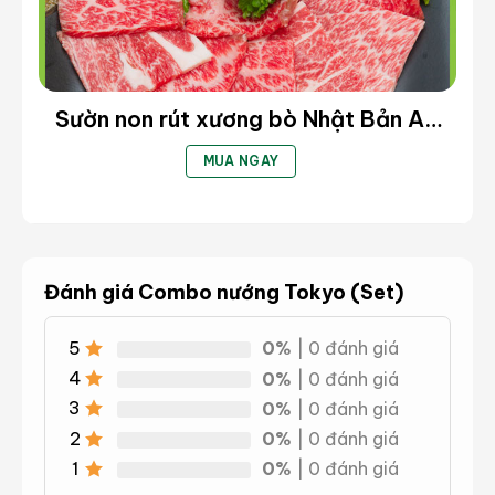
Sườn non rút xương bò Nhật Bản A4
(Short Ribs Boneless A4) – Cắt
MUA NGAY
Steak (kg)
Đánh giá Combo nướng Tokyo (Set)
5
0%
| 0 đánh giá
4
0%
| 0 đánh giá
3
0%
| 0 đánh giá
2
0%
| 0 đánh giá
1
0%
| 0 đánh giá