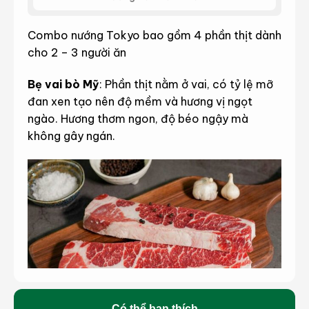
Combo nướng Tokyo bao gồm 4 phần thịt dành
cho 2 – 3 người ăn
Bẹ vai bò Mỹ
:
Phần thịt nằm ở vai, có tỷ lệ mỡ
đan xen tạo nên độ mềm và hương vị ngọt
ngào. Hương thơm ngon, độ béo ngậy mà
không gây ngán.
Có thể bạn thích