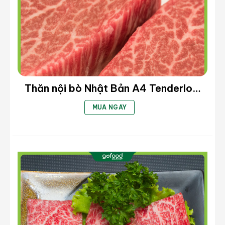
Thăn lưng bò Nhật
: Phần thịt nằm trên sườn,
bao gồm cả nạc và các vân mỡ đan xen. Được
coi là phần đẹp nhất của con bò, mềm, ngon
và thơm ngọt, do ít hoạt động của con bò.
Thăn nội bò Nhật Bản A4 Tenderloin
Beef A4 – Cắt Steak (kg)
MUA NGAY
Thăn lưng bò Nhật