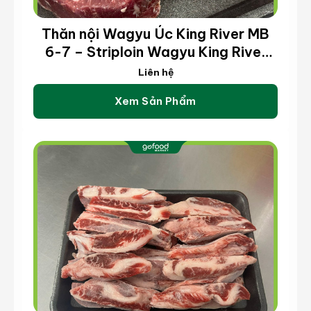
Thăn nội Wagyu Úc King River MB
6-7 – Striploin Wagyu King River
MB 6-7 (kg)
Liên hệ
Xem Sản Phẩm