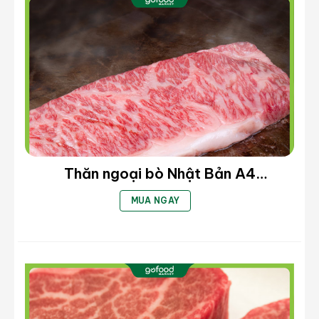
Diềm thăn bò Mỹ
: Phần thịt pha lọc từ phần thịt
bụng. Mềm, giòn, thơm ngọt, có cấu trúc đặc
trưng với các vạch xếp ngói chéo, xen kẽ giữa
các lớp mỡ bụng thơm ngậy và độ béo.
Thăn ngoại bò Nhật Bản A4
(Striploin Beef A4) – Cắt Steak (kg)
MUA NGAY
Diềm thăn bò Mỹ