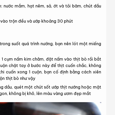
: nước mắm, hạt nêm, sả, ớt và tỏi băm, chút dầu
ò vào trộn đều và ướp khoảng 30 phút
trong suốt quá trình nướng, bạn nên lót một miếng
 1 cụm nấm kim châm, đặt nấm vào thịt bò rồi bắt
 cuộn chặt tay ở bước này để thịt cuốn chắc, không
 khi cuốn xong 1 cuộn, bạn cố định bằng cách xiên
ộn thịt bò như vậy
ông dầu, quét một chút sốt ướp thịt nướng hoặc mật
 ngon, không bị khô, lên màu vàng ươm đẹp mắt