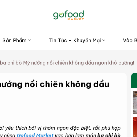
Sản Phẩm
Tin Tức – Khuyến Mại
Vào 
ba chỉ bò Mỹ nướng nồi chiên không dầu ngon khó cưỡng!
nướng nồi chiên không dầu
 yêu thích bởi vị thơm ngon đặc biệt, rất phù hợp
ãy cùng
Gofood Market
vào bếp làm món
ba chỉ bò