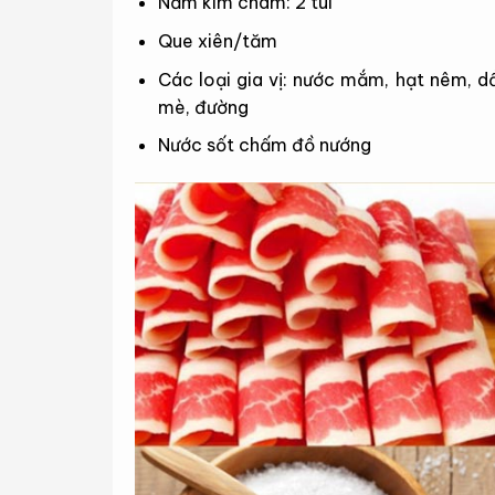
Nấm kim châm: 2 túi
Que xiên/tăm
Các loại gia vị: nước mắm, hạt nêm, d
mè, đường
Nước sốt chấm đồ nướng