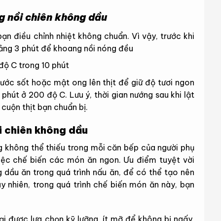
g nồi chiên không dầu
bạn điều chỉnh nhiệt không chuẩn. Vì vậy, trước khi
oảng 3 phút để khoang nồi nóng đều
độ C trong 10 phút
nước sốt hoặc mật ong lên thịt để giữ độ tươi ngon
0 phút ở 200 độ C. Lưu ý, thời gian nướng sau khi lật
cuộn thịt bạn chuẩn bị.
i chiên không dầu
g không thể thiếu trong mỗi căn bếp của người phụ
 việc chế biến các món ăn ngon. Ưu điểm tuyệt vời
g dầu ăn trong quá trình nấu ăn, để có thể tạo nên
y nhiên, trong quá trình chế biến món ăn này, bạn
oại được lựa chọn kỹ lưỡng, ít mỡ để không bị ngấy,