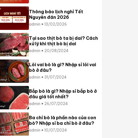
Thông báo lịch nghỉ Tết
Nguyên đán 2026
admin
13/02/2026
Tại sao thịt bò ta bị dai? Cách
xử lý khi thịt bò bị dai
admin
20/08/2024
Lõi vai bò là gì? Nhập sỉ lõi vai
bò ở đâu?
admin
31/07/2024
Bắp bò là gì? Nhập sỉ bắp bò ở
đâu giá tốt nhất?
admin
26/07/2024
Ba chỉ bò là phần nào của con
bò? Nhập sỉ ba chỉ bò ở đâu?
admin
10/07/2024