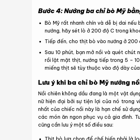
Bước 4: Nướng ba chỉ bò Mỹ bằn
Bò Mỹ rất nhanh chín và dễ bị dai nếu 
nướng, hãy sét lò ở 200 độ C trong kh
Tiếp đến, cho thịt bò vào nướng ở 200 
Sau 10 phút, bạn mở nồi và quét chút 
rồi lật mặt thịt, nướng tiếp trong 5 – 1
miếng thịt sẽ tùy thuộc vào độ dày của 
Lưu ý khi ba chỉ bò Mỹ nướng nồ
Nồi chiên không dầu đang là một vật dụn
nữ hiện đại bởi sự tiện lợi của nó trong
nhất của chiếc nồi này là hạn chế sử dụn
các món ăn ngon phục vụ cả gia đình. Tu
cũng cần lưu ý một số điều sau:
Thịt bò lựa chọn để chế biến phải là l