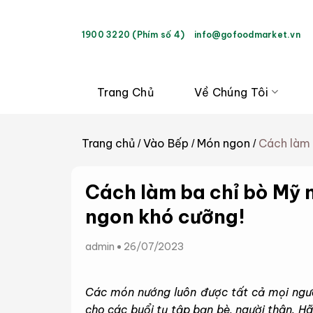
Bỏ
qua
1900 3220 (Phím số 4)
info@gofoodmarket.vn
nội
dung
Trang Chủ
Về Chúng Tôi
Trang chủ
Vào Bếp
Món ngon
Cách làm 
/
/
/
Cách làm ba chỉ bò Mỹ 
ngon khó cưỡng!
admin
26/07/2023
Các món nướng luôn được tất cả mọi người
cho các buổi tụ tập bạn bè, người thân. H