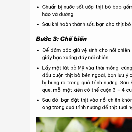
Chuẩn bị nước sốt ướp thịt bò bao gồm
hào và đường
Sau khi hoàn thành sốt, bạn cho thịt b
Bước 3: Chế biến
Để đảm bảo giữ vệ sinh cho nồi chiên 
giấy bạc xuống đáy nồi chiên
Lấy một lát bò Mỹ vừa thái mỏng, cùng
đầu cuộn thịt bò bên ngoài, bạn lưu ý
bị bung ra trong quá trình nướng. Sau
que, mỗi một xiên có thể cuộn 3 – 4 cu
Sau đó, bạn đặt thịt vào nồi chiên kh
ong trong quá trình nướng để thịt tươi