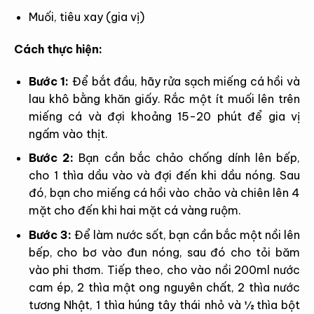
Muối, tiêu xay (gia vị)
Cách thực hiện:
Bước 1:
Để bắt đầu, hãy rửa sạch miếng cá hồi và
lau khô bằng khăn giấy. Rắc một ít muối lên trên
miếng cá và đợi khoảng 15-20 phút để gia vị
ngấm vào thịt.
Bước 2:
Bạn cần bắc chảo chống dính lên bếp,
cho 1 thìa dầu vào và đợi đến khi dầu nóng. Sau
đó, bạn cho miếng cá hồi vào chảo và chiên lên 4
mặt cho đến khi hai mặt cá vàng ruộm.
Bước 3:
Để làm nước sốt, bạn cần bắc một nồi lên
bếp, cho bơ vào đun nóng, sau đó cho tỏi băm
vào phi thơm. Tiếp theo, cho vào nồi 200ml nước
cam ép, 2 thìa mật ong nguyên chất, 2 thìa nước
tương Nhật, 1 thìa húng tây thái nhỏ và ½ thìa bột