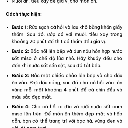
Muối ăn, tiêu xay để gia vị cho món ăn.
Cách thực hiện:
Bước 1:
Rửa sạch cá hồi và lau khô bằng khăn giấy
thấm. Sau đó, ướp cá với muối, tiêu xay trong
khoảng 20 phút để thịt cá thấm đều gia vị.
Bước 2:
Bắc nồi lên bếp và đun nấu hỗn hợp nước
sốt miso ở chế độ lửa nhỏ. Hãy khuấy đều cho
đến khi nước sốt sền sệt, sau đó tắt bếp.
Bước 3:
Bắc một chiếc chảo lên bếp và cho dầu
ăn vào. Đợi dầu nóng, sau đó cho cá hồi vào rán
vàng mỗi mặt khoảng 4 phút để cá chín đều và
màu sắc đẹp mắt.
Bước 4:
Cho cá hồi ra đĩa và rưới nước sốt cam
miso lên trên. Để món ăn thêm đẹp mắt và hấp
dẫn, bạn có thể trang trí với bạc hà, vừng đen và