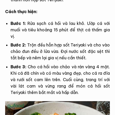
Cách thực hiện:
Bước 1:
Rửa sạch cá hồi và lau khô. Ướp cá với
muối và tiêu khoảng 15 phút để thịt cá thấm gia
vị.
Bước 2:
Trộn đều hỗn hợp sốt Teriyaki và cho vào
chảo đun đều ở lửa vừa. Đợi nước sốt đặc sệt thì
tắt bếp và nêm lại gia vị nếu cần thiết.
Bước 3:
Cho cá hồi vào chảo và rán vàng 4 mặt.
Khi cá đã chín và có màu vàng đẹp, cho cá ra đĩa
và rưới sốt cam lên trên. Cuối cùng, trang trí với
vài lát cam và vừng rang để món cá hồi sốt
Teriyaki thêm bắt mắt và hấp dẫn.