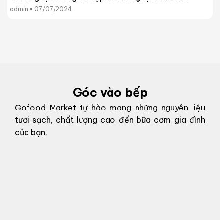
admin
07/07/2024
Góc vào bếp
Gofood Market tự hào mang những nguyên liệu
tươi sạch, chất lượng cao đến bữa cơm gia đình
của bạn.
g
g
o
n