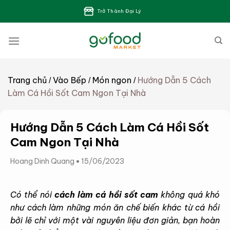
Bỏ
Trở Thành Đại Lý
qua
nội
dung
Trang chủ
Vào Bếp
Món ngon
Hướng Dẫn 5 Cách
/
/
/
Làm Cá Hồi Sốt Cam Ngon Tại Nhà
Hướng Dẫn 5 Cách Làm Cá Hồi Sốt
Cam Ngon Tại Nhà
Hoang Dinh Quang
15/06/2023
Có thể nói
cách làm cá hồi sốt cam
không quá khó
như cách làm những món ăn chế biến khác từ cá hồi
bởi lẽ chỉ với một vài nguyên liệu đơn giản, bạn hoàn