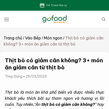
Bỏ
Trở Thành Đại Lý
qua
nội
dung
Trang chủ
Vào Bếp
Món ngon
Thịt bò có giảm cân
/
/
/
không? 3+ món ăn giảm cân từ thịt bò
Thịt bò có giảm cân không? 3+ món
ăn giảm cân từ thịt bò
Thuy Dung
29/03/2023
Thịt bò là món ăn khá phổ biến và được nhiều thực
khách yêu thích bởi sự thơm ngon và hương vị lôi
cuốn. Tuy nhiên,“Ăn
thịt bò có giảm cân không?
” hay