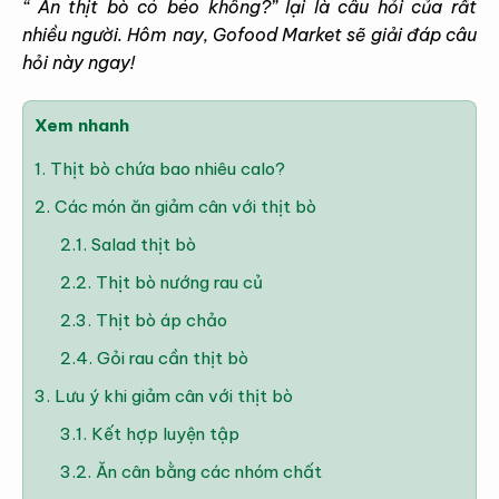
“ Ăn thịt bò có béo không?” lại là câu hỏi của rất
nhiều người. Hôm nay, Gofood Market sẽ giải đáp câu
hỏi này ngay!
Xem nhanh
1.
Thịt bò chứa bao nhiêu calo?
2.
Các món ăn giảm cân với thịt bò
2.1.
Salad thịt bò
2.2.
Thịt bò nướng rau củ
2.3.
Thịt bò áp chảo
2.4.
Gỏi rau cần thịt bò
3.
Lưu ý khi giảm cân với thịt bò
3.1.
Kết hợp luyện tập
3.2.
Ăn cân bằng các nhóm chất