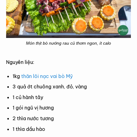
Món thịt bò nướng rau củ thơm ngon, ít calo
Nguyên liệu:
1kg
thăn lõi nạc vai bò Mỹ
3 quả ớt chuông xanh, đỏ, vàng
1 củ hành tây
1 gói ngũ vị hương
2 thìa nước tương
1 thìa dầu hào