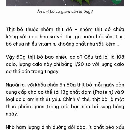
Ăn thịt bò có giảm cân không?
Thịt bò thuộc nhóm thịt đỏ – nhóm thịt có chứa
lượng sắt cao hơn so với thịt gà hoặc hải sản. Thịt
bò chứa nhiều vitamin, khoáng chất như sắt, kẽm…
Vậy 50g thịt bò bao nhiêu calo? Câu trả lời là 108
calo, lượng calo này chỉ bằng 1/20 so với lượng calo
cơ thể cần trong 1 ngày.
Ngoài ra, với khẩu phần ăn 50g thịt bò mỗi ngày còn
cung cấp cho cơ thể tới 13g chất đạm (Protein) và 9
loại acid amin thiết yếu. Chính vì thế, thịt bò là một
thực phẩm quan trọng mà bạn nên bổ sung hằng
ngày.
Nhờ hàm lượng dinh dưỡng dồi dào, ít chất béo xấu