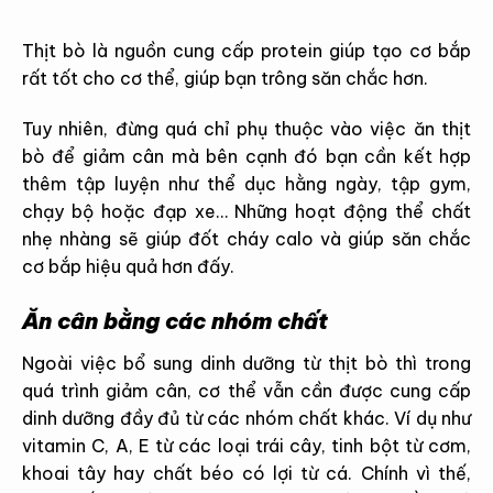
Thịt bò là nguồn cung cấp protein giúp tạo cơ bắp
rất tốt cho cơ thể, giúp bạn trông săn chắc hơn.
Tuy nhiên, đừng quá chỉ phụ thuộc vào việc ăn thịt
bò để giảm cân mà bên cạnh đó bạn cần kết hợp
thêm tập luyện như thể dục hằng ngày, tập gym,
chạy bộ hoặc đạp xe… Những hoạt động thể chất
nhẹ nhàng sẽ giúp đốt cháy calo và giúp săn chắc
cơ bắp hiệu quả hơn đấy.
Ăn cân bằng các nhóm chất
Ngoài việc bổ sung dinh dưỡng từ thịt bò thì trong
quá trình giảm cân, cơ thể vẫn cần được cung cấp
dinh dưỡng đầy đủ từ các nhóm chất khác. Ví dụ như
vitamin C, A, E từ các loại trái cây, tinh bột từ cơm,
khoai tây hay chất béo có lợi từ cá. Chính vì thế,