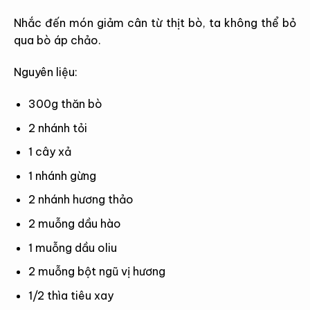
Nhắc đến món giảm cân từ thịt bò, ta không thể bỏ
qua bò áp chảo.
Nguyên liệu:
300g thăn bò
2 nhánh tỏi
1 cây xả
1 nhánh gừng
2 nhánh hương thảo
2 muỗng dầu hào
1 muỗng dầu oliu
2 muỗng bột ngũ vị hương
1/2 thìa tiêu xay