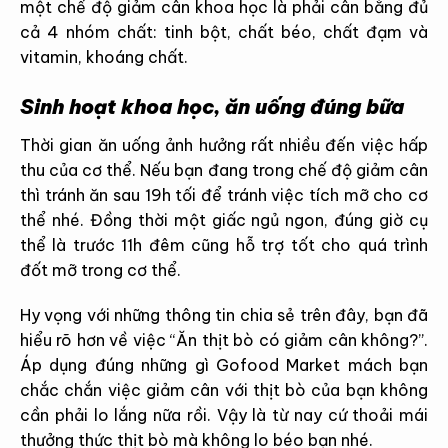
một chế độ giảm cân khoa học là phải cân bằng đủ
cả 4 nhóm chất: tinh bột, chất béo, chất đạm và
vitamin, khoáng chất.
Sinh hoạt khoa học, ăn uống đúng bữa
Thời gian ăn uống ảnh hưởng rất nhiều đến việc hấp
thu của cơ thể. Nếu bạn đang trong chế độ giảm cân
thì tránh ăn sau 19h tối để tránh việc tích mỡ cho cơ
thể nhé. Đồng thời một giấc ngủ ngon, đúng giờ cụ
thể là trước 11h đêm cũng hỗ trợ tốt cho quá trình
đốt mỡ trong cơ thể.
Hy vọng với những thông tin chia sẻ trên đây, bạn đã
hiểu rõ hơn về việc “Ăn thịt bò có giảm cân không?”.
Áp dụng đúng những gì Gofood Market mách bạn
chắc chắn việc giảm cân với thịt bò của bạn không
cần phải lo lắng nữa rồi. Vậy là từ nay cứ thoải mái
thưởng thức thịt bò mà không lo béo bạn nhé.