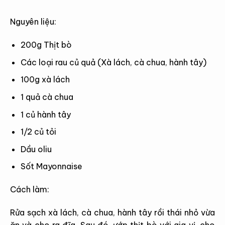
Nguyên liệu:
200g Thịt bò
Các loại rau củ quả (Xà lách, cà chua, hành tây)
100g xà lách
1 quả cà chua
1 củ hành tây
1/2 củ tỏi
Dầu oliu
Sốt Mayonnaise
Cách làm:
Rửa sạch xà lách, cà chua, hành tây rồi thái nhỏ vừa
ăn và cho ra đĩa. Sau đó, ướp
thịt bò với gia vị, cho