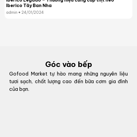
Iberico Legado – Thương hiệu cung cấp thịt heo
Iberico Tây Ban Nha
admin
24/01/2024
Góc vào bếp
Gofood Market tự hào mang những nguyên liệu
tươi sạch, chất lượng cao đến bữa cơm gia đình
của bạn.
g
g
o
n