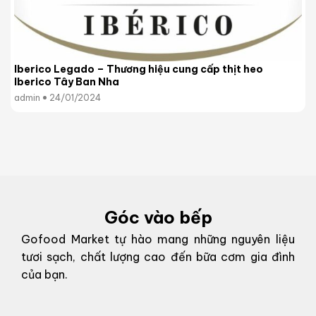
Iberico Legado – Thương hiệu cung cấp thịt heo
Iberico Tây Ban Nha
admin
24/01/2024
Góc vào bếp
Gofood Market tự hào mang những nguyên liệu
tươi sạch, chất lượng cao đến bữa cơm gia đình
của bạn.
g
g
o