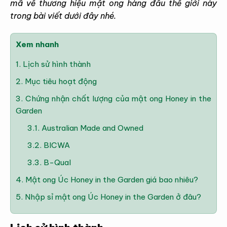
mã về thương hiệu mật ong hàng đầu thế giới này
trong bài viết dưới đây nhé.
Xem nhanh
1.
Lịch sử hình thành
2.
Mục tiêu hoạt động
3.
Chứng nhận chất lượng của mật ong Honey in the
Garden
3.1.
Australian Made and Owned
3.2.
BICWA
3.3.
B-Qual
4.
Mật ong Úc Honey in the Garden giá bao nhiêu?
5.
Nhập sỉ mật ong Úc Honey in the Garden ở đâu?