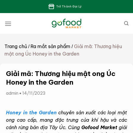
Bỏ
Trở Thành Đại Lý
qua
nội
dung
Trang chủ
Ra mắt sản phẩm
Giải mã: Thương hiệu
/
/
mật ong Úc Honey in the Garden
Giải mã: Thương hiệu mật ong Úc
Honey in the Garden
admin
14/11/2023
Honey in the Garden
chuyên sản xuất các loại mật
ong cao cấp, mang đặc trưng của khí hậu và các
cánh rừng bản địa Tây Úc. Cùng
Gofood Market
giải