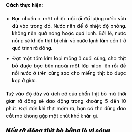
Cách thực hiện:
Bạn chuẩn bị một chiếc nồi rồi đổ lượng nước vừa
đủ vào trong đó. Nước nên để ở nhiệt độ phòng,
không nên quá nóng hoặc quá lạnh. Bởi lẽ, nước
nóng sẽ khiến thịt bị chín và nước lạnh làm cản trở
quá trình rã đông.
Đặt một tấm kim loại mỏng ở cuối cùng, cho thịt
bò được bọc bên ngoài một lớp nilon lên rồi đè
nồi nước ở trên cùng sao cho miếng thịt bò được
kẹp ở giữa.
Tuỳ vào độ dày và kích cỡ của phần thịt bò mà thời
gian rã đông sẽ dao động trong khoảng 5 đến 10
phút. Đợi đến khi thịt mềm ra, bạn có thể dùng dao
cắt mà không gặp một chút khó khăn gì.
Nếu rã đông thịt bò bằng lò vi sóng