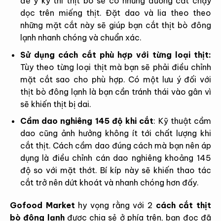
để ý kỹ thì thịt bò sẽ có những đường cắt chạy
dọc trên miếng thịt. Đặt dao và lia theo theo
những mặt cắt này sẽ giúp bạn cắt thịt bò đông
lạnh nhanh chóng và chuẩn xác.
Sử dụng cách cắt phù hợp với từng loại thịt:
Tùy theo từng loại thịt mà bạn sẽ phải điều chỉnh
mặt cắt sao cho phù hợp. Có một lưu ý đối với
thịt bò đông lạnh là bạn cần tránh thái vào gân vì
sẽ khiến thịt bị dai.
Cầm dao nghiêng 145 độ khi cắt
:
Kỹ thuật cầm
dao cũng ảnh hưởng không ít tới chất lượng khi
cắt thịt. Cách cầm dao đúng cách mà bạn nên áp
dụng là điều chỉnh cán dao nghiêng khoảng 145
độ so với mặt thớt. Bí kíp này sẽ khiến thao tác
cắt trở nên dứt khoát và nhanh chóng hơn đấy.
Gofood Market
hy vọng rằng với
2
cách cắt thịt
bò đông lạnh
được chia sẻ ở phía trên, bạn đọc đã