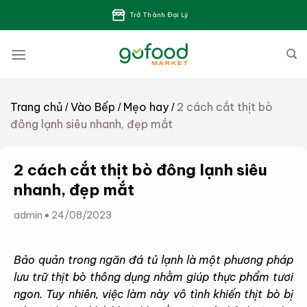
Bỏ
Trở Thành Đại Lý
qua
nội
dung
Trang chủ
Vào Bếp
Mẹo hay
2 cách cắt thịt bò
/
/
/
đông lạnh siêu nhanh, đẹp mắt
2 cách cắt thịt bò đông lạnh siêu
nhanh, đẹp mắt
admin
24/08/2023
Bảo quản trong ngăn đá tủ lạnh là một phương pháp
lưu trữ thịt bò thông dụng nhằm giúp thực phẩm tươi
ngon. Tuy nhiên, việc làm này vô tình khiến thịt bò bị